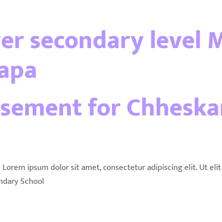
wer secondary level 
hapa
isement for Chhesk
em ipsum dolor sit amet, consectetur adipiscing elit. Ut elit t
ndary School